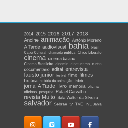
2016
2017
2018
2015
2014
animação
Ancine
Antônio Moreno
bahia
A Tarde
audiovisual
brasil
Chico Liberato
Caixa Cultural
chamada pública
cinema
cinema baiano
Cinema Brasileiro
cinemin
cineturismo
curtas
edital
entrevista
documentário
fausto junior
filmes
filme
festival
história
Irdeb
história da animação
jornal A Tarde
livro
memória
oficina
Rafael Carvalho
oficinas
pesquisa
revista Muito
Sala Walter da Silveira
salvador
Sebrae
tv
TVE
TVE Bahia