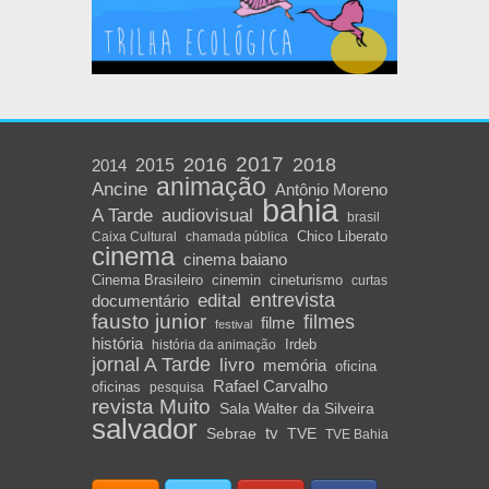
2016
2017
2018
2015
2014
animação
Ancine
Antônio Moreno
bahia
A Tarde
audiovisual
brasil
Chico Liberato
Caixa Cultural
chamada pública
cinema
cinema baiano
Cinema Brasileiro
cinemin
cineturismo
curtas
edital
entrevista
documentário
fausto junior
filmes
filme
festival
história
Irdeb
história da animação
jornal A Tarde
livro
memória
oficina
Rafael Carvalho
oficinas
pesquisa
revista Muito
Sala Walter da Silveira
salvador
Sebrae
tv
TVE
TVE Bahia