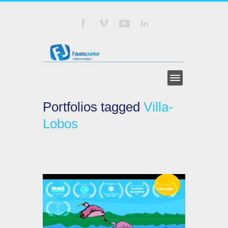
Portfolios tagged
Villa-
Lobos
ANIMAÇÃO 2D DIGITAL
FAUSTO JUNIOR
FLASH
TRILHA ECOLÓGICA
VILLA-LOBOS