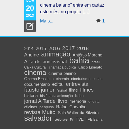
NOV
cinema baiano” entra em cartaz
20
este mês, no projeto […]
2013
Mais...
1
2016
2017
2018
2015
2014
animação
Ancine
Antônio Moreno
bahia
A Tarde
audiovisual
brasil
Chico Liberato
Caixa Cultural
chamada pública
cinema
cinema baiano
Cinema Brasileiro
cinemin
cineturismo
curtas
edital
entrevista
documentário
fausto junior
filmes
filme
festival
história
Irdeb
história da animação
jornal A Tarde
livro
memória
oficina
Rafael Carvalho
oficinas
pesquisa
revista Muito
Sala Walter da Silveira
salvador
Sebrae
tv
TVE
TVE Bahia