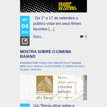
. De 1º a 17 de setembro o
SET
público votar em seus filmes
04
favoritos […]
2018
Mais...
0
MOSTRA SOBRE O CINEMA
BAIANO
POSTADO POR
FJARQVIDEO
EM
NOTÍCIAS
TAGGED
WITH
2013
/
BREVE OLHAR SOBRE O CINEMA BAIANO
/
FILMES
/
MOSTRA
Um “Breve olhar sobre o