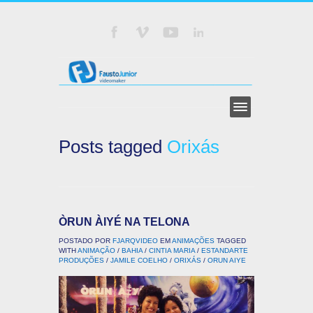
Posts tagged
Orixás
ÒRUN ÀIYÉ NA TELONA
POSTADO POR
FJARQVIDEO
EM
ANIMAÇÕES
TAGGED
WITH
ANIMAÇÃO
/
BAHIA
/
CINTIA MARIA
/
ESTANDARTE
PRODUÇÕES
/
JAMILE COELHO
/
ORIXÁS
/
ORUN AIYE