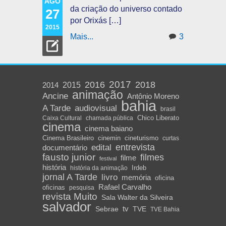
AGO
da criação do universo contado
27
por Orixás […]
2015
Mais...
3
2016
2017
2018
2015
2014
animação
Ancine
Antônio Moreno
bahia
A Tarde
audiovisual
brasil
Chico Liberato
Caixa Cultural
chamada pública
cinema
cinema baiano
Cinema Brasileiro
cinemin
cineturismo
curtas
edital
entrevista
documentário
fausto junior
filmes
filme
festival
história
Irdeb
história da animação
jornal A Tarde
livro
memória
oficina
Rafael Carvalho
oficinas
pesquisa
revista Muito
Sala Walter da Silveira
salvador
Sebrae
tv
TVE
TVE Bahia