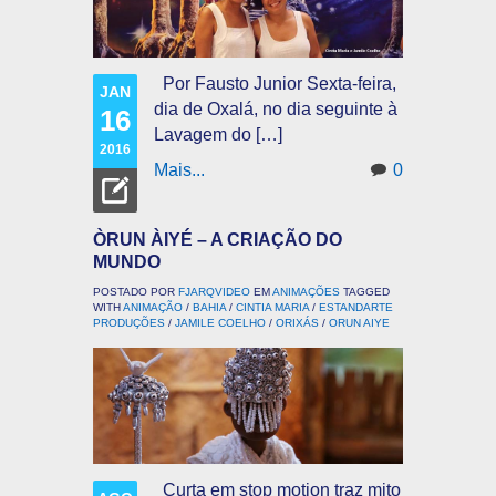
Por Fausto Junior Sexta-feira,
JAN
dia de Oxalá, no dia seguinte à
16
Lavagem do […]
2016
Mais...
0
ÒRUN ÀIYÉ – A CRIAÇÃO DO
MUNDO
POSTADO POR
FJARQVIDEO
EM
ANIMAÇÕES
TAGGED
WITH
ANIMAÇÃO
/
BAHIA
/
CINTIA MARIA
/
ESTANDARTE
PRODUÇÕES
/
JAMILE COELHO
/
ORIXÁS
/
ORUN AIYE
Curta em stop motion traz mito